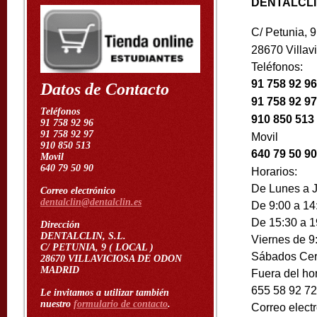
DENTALCLIN
C/ Petunia, 9 
28670 Villa
Teléfonos:
91 758 92 96
Datos de Contacto
91 758 92 97
Teléfonos
910 850 513
91 758 92 96
91 758 92 97
Movil
910 850 513
640 79 50 90
Movil
640 79 50 90
Horarios:
De Lunes a 
Correo electrónico
dentalclin@dentalclin.es
De 9:00 a 14
De 15:30 a 1
Dirección
DENTALCLIN, S.L.
Viernes de 9:
C/ PETUNIA, 9 ( LOCAL )
Sábados Cer
28670 VILLAVICIOSA DE ODON
MADRID
Fuera del hor
655 58 92 72 
Le invitamos a utilizar también
nuestro
formulario de contacto
.
Correo electr